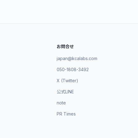
お問合せ
japan@kcalabs.com
050-1808-3492
X (Twitter)
公式LINE
note
PR Times