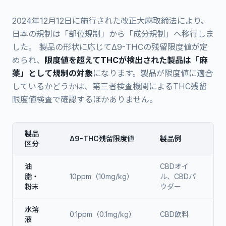
2024年12月12日に施行された改正大麻取締法により、
日本の規制は「部位規制」から「成分規制」へ移行しま
した。 製品の形状に応じてΔ9-THCの残留限度値が定
められ、
限度値を超えてTHCが検出された製品は「麻
薬」として規制の対象
になります。製品が限度値に適合
しているかどうかは、第三者検査機関によるTHC残留
限度値検査で確認するほかありません。
製品
Δ9-THC残留限度値
製品例
区分
製品区分ごとのΔ9-THC残留限度値（2024年12月12日施行）
油
CBDオイ
脂・
10ppm（10mg/kg）
ル、CBDパ
粉末
ウダー
水溶
0.1ppm（0.1mg/kg）
CBD飲料
液