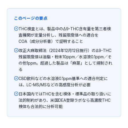
このページの要点
THC検査とは、製品中のΔ9-THC含有量を第三者検
査機関が定量分析し、残留限度値への適合を
COA（成分分析書）で証明すること
改正大麻取締法（2024年12月12日施行）のΔ9-THC
残留限度値は油脂・粉末10ppm／水溶液0.1ppm／そ
の他1ppm。超過した製品は「麻薬」として規制され
る
CBD飲料などの水溶液0.1ppm基準への適合判定に
は、LC-MS/MSなどの高感度分析が必要
日本国内ではTHCを含む検体・標準品の取り扱いに
法的制約があり、米国DEA登録ラボなら高濃度THC
検体も合法的に分析可能