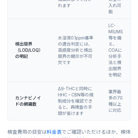
れます
入れ可
能
LC-
MS/MS
水溶液0.1ppm基準
等を備
検出限界
の適合判定には、
え、
（LOD/LOQ）
高感度分析と検出
COAに
の明記
限界の開示が不可
分析手
欠です
法と検
出限界
を明記
Δ9-THCと同時に
業界最
HHC・CBN等の規
カンナビノイ
多の70
制成分を確認でき
ドの網羅数
種以上
ると、再検査の手
に対応
間が省けます
検査費用の目安は
料金表
でご確認いただけるほか、検体