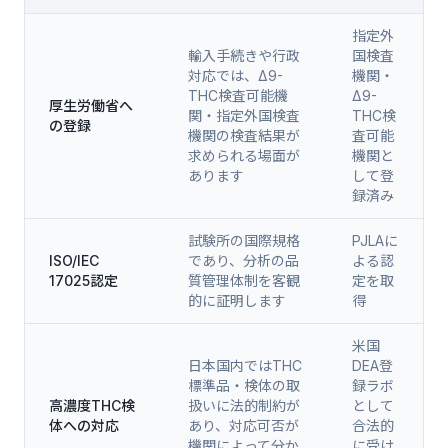
THC分析機関（検査機関）を選ぶ際の5つの確認ポイント
指定外
輸入手続きや行政
国検査
対応では、Δ9-
機関・
THC検査可能機
Δ9-
厚生労働省へ
関・指定外国検査
THC検
の登録
機関の検査結果が
査可能
求められる場面が
機関と
あります
して登
録済み
試験所の国際規格
PJLAに
ISO/IEC
であり、分析の品
よる認
17025認定
質管理体制を客観
定を取
的に証明します
得
米国
日本国内ではTHC
DEA登
標準品・検体の取
録ラボ
高濃度THC検
扱いに法的制約が
として
体への対応
あり、対応可否が
合法的
機関によって分か
に受け