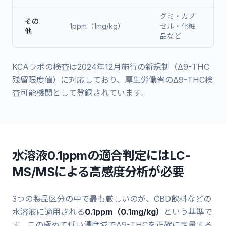
グミ・カプ
その
1ppm（1mg/kg）
セル・化粧
他
品など
KCAラボの検査は2024年12月施行の新規制（Δ9-THC
残留限度値）に対応しており、厚生労働省のΔ9-THC検
査可能機関として登録されています。
水溶液0.1ppmの適合判定にはLC-
MS/MSによる高感度分析が必要
3つの製品区分の中で最も厳しいのが、CBD飲料などの
水溶液に適用される
0.1ppm（0.1mg/kg）
という基準で
す。この極めて低い濃度域でΔ9-THCを正確に定量する