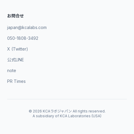
お問合せ
japan@kcalabs.com
050-1808-3492
X (Twitter)
公式LINE
note
PR Times
©
2026
KCAラボジャパン All rights reserved.
A subsidiary of KCA Laboratories (USA)