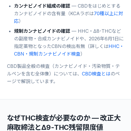
カンナビノイド組成の確認
— CBDをはじめとする
カンナビノイドの含有量（KCAラボは
70種以上に対
応
）
規制カンナビノイドの確認
— HHC・Δ8-THCなど
の副産物・合成カンナビノイドや、2026年6月1日に
指定薬物となったCBNの検出有無（詳しくは
HHC・
CBN・規制カンナビノイド検査
）
CBD製品全般の検査（カンナビノイド・汚染物質・テ
ルペンを含む全体像）については、
CBD検査とは
のペ
ージで解説しています。
なぜTHC検査が必要なのか — 改正大
麻取締法とΔ9-THC残留限度値