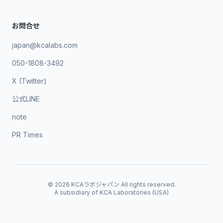
お問合せ
japan@kcalabs.com
050-1808-3492
X (Twitter)
公式LINE
note
PR Times
©
2026
KCAラボジャパン All rights reserved.
A subsidiary of KCA Laboratories (USA)