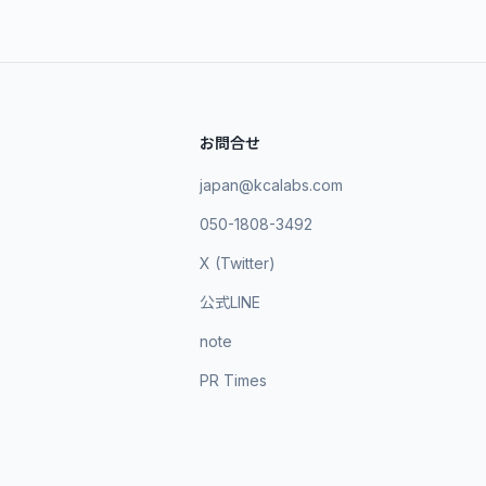
お問合せ
japan@kcalabs.com
050-1808-3492
X (Twitter)
公式LINE
note
PR Times