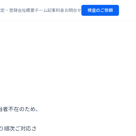
認定・登録
会社概要
チーム
記事
料金
お問合せ
検査のご依頼
担当者不在のため、
り順次ご対応さ